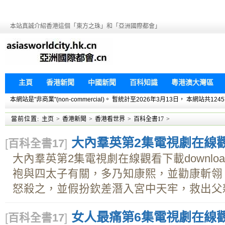
本站真誠介紹香港這個「東方之珠」和「亞洲國際都會」
主頁
香港新聞
中國新聞
百科知識
粵港澳大灣區
本網站是"非商業"(non-commercial)。 暫統計至2026年3月13日， 本網
當前位置:
主页
>
香港新聞
>
香港看世界
>
百科全書17
>
大內羣英第2集電視劇在線觀看
[
百科全書17
]
大內羣英第2集電視劇在線觀看下載downl
袍與四太子有關，多乃知康熙，並勸康斬翎
怒殺之，並假扮欽差潛入宮中天牢，救出父親韓
女人最痛第6集電視劇在線觀看
[
百科全書17
]