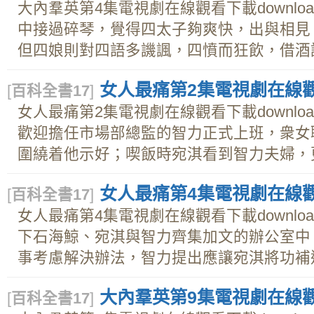
大內羣英第4集電視劇在線觀看下載downl
中接過碎琴，覺得四太子夠爽快，出與相見
但四娘則對四語多譏諷，四憤而狂飲，借酒謾罵
女人最痛第2集電視劇在線觀看
[
百科全書17
]
女人最痛第2集電視劇在線觀看下載downl
歡迎擔任市場部總監的智力正式上班，衆女
圍繞着他示好；喫飯時宛淇看到智力夫婦，更與
女人最痛第4集電視劇在線觀看
[
百科全書17
]
女人最痛第4集電視劇在線觀看下載downl
下石海鯨、宛淇與智力齊集加文的辦公室中，爲
事考慮解決辦法，智力提出應讓宛淇將功補過，
大內羣英第9集電視劇在線觀看
[
百科全書17
]