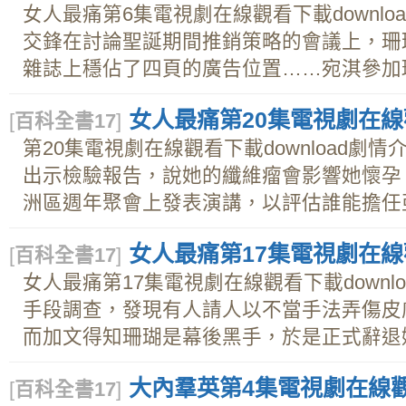
女人最痛第6集電視劇在線觀看下載downl
交鋒在討論聖誕期間推銷策略的會議上，珊
雜誌上穩佔了四頁的廣告位置……宛淇參加瑜珈
女人最痛第20集電視劇在線觀
[
百科全書17
]
第20集電視劇在線觀看下載download劇
出示檢驗報告，說她的纖維瘤會影響她懷孕
洲區週年聚會上發表演講，以評估誰能擔任亞太
女人最痛第17集電視劇在線觀
[
百科全書17
]
女人最痛第17集電視劇在線觀看下載downl
手段調查，發現有人請人以不當手法弄傷皮
而加文得知珊瑚是幕後黑手，於是正式辭退她。
大內羣英第4集電視劇在線觀看
[
百科全書17
]