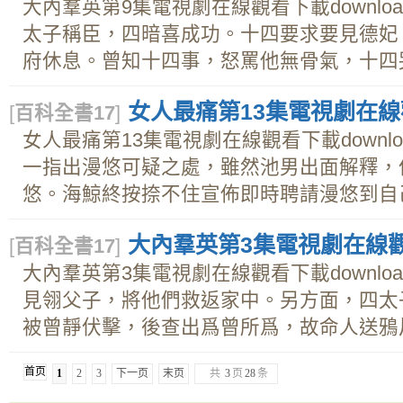
大內羣英第9集電視劇在線觀看下載downl
太子稱臣，四暗喜成功。十四要求要見德妃
府休息。曾知十四事，怒罵他無骨氣，十四哭訴
女人最痛第13集電視劇在線觀
[
百科全書17
]
女人最痛第13集電視劇在線觀看下載downl
一指出漫悠可疑之處，雖然池男出面解釋，
悠。海鯨終按捺不住宣佈即時聘請漫悠到自己部
大內羣英第3集電視劇在線觀看
[
百科全書17
]
大內羣英第3集電視劇在線觀看下載downl
見翎父子，將他們救返家中。另方面，四太
被曾靜伏擊，後查出爲曾所爲，故命人送鴉片煙
首页
1
2
3
下一页
末页
共
3
页
28
条