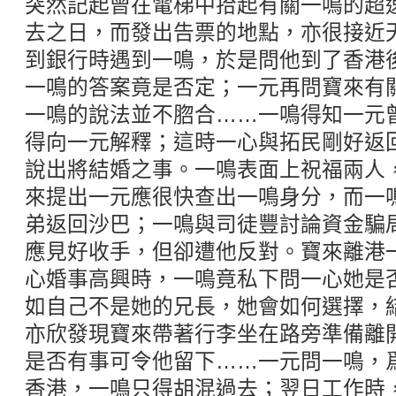
突然記起曾在電梯中拾起有關一鳴的超
去之日，而發出告票的地點，亦很接近
到銀行時遇到一鳴，於是問他到了香港
一鳴的答案竟是否定；一元再問寶來有
一鳴的說法並不脗合……一鳴得知一元
得向一元解釋；這時一心與拓民剛好返
說出將結婚之事。一鳴表面上祝福兩人
來提出一元應很快查出一鳴身分，而一
弟返回沙巴；一鳴與司徒豐討論資金騙
應見好收手，但卻遭他反對。寶來離港
心婚事高興時，一鳴竟私下問一心她是
如自己不是她的兄長，她會如何選擇，
亦欣發現寶來帶著行李坐在路旁準備離
是否有事可令他留下……一元問一鳴，
香港，一鳴只得胡混過去；翌日工作時