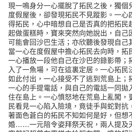
現一鳴身分一心擺脫了拓民之後，獨個
度假屋後，卻發現拓民不見蹤影。一心
得拓民，心中暗想自己是否真的把拓民
起做蛋糕時，寶來突然向她說出，自己
可能會回沙巴生活；亦欣聽後發現自己
當一心在度假屋中擔心拓民去向時，拓
一心播放一段他自己在沙巴的錄影帶；
入了一魚場，可在這裏定居。一心拓民
如此付出，一心接受不了逃到荒島上；
一心的手提電話，與自己的電話一同拋
住在島上。一心憤怒地在荒島上亂闖，
民看見一心陷入險境，竟徒手與蛇對抗
著面色蒼白的拓民不知如何是好，但想
婚……一元陪令姿拜祭天祝，兩人提及