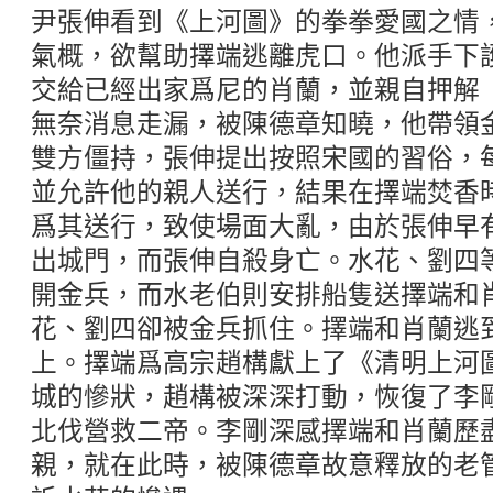
尹張伸看到《上河圖》的拳拳愛國之情
氣概，欲幫助擇端逃離虎口。他派手下
交給已經出家爲尼的肖蘭，並親自押解
無奈消息走漏，被陳德章知曉，他帶領
雙方僵持，張伸提出按照宋國的習俗，
並允許他的親人送行，結果在擇端焚香
爲其送行，致使場面大亂，由於張伸早
出城門，而張伸自殺身亡。水花、劉四
開金兵，而水老伯則安排船隻送擇端和
花、劉四卻被金兵抓住。擇端和肖蘭逃
上。擇端爲高宗趙構獻上了《清明上河
城的慘狀，趙構被深深打動，恢復了李
北伐營救二帝。李剛深感擇端和肖蘭歷
親，就在此時，被陳德章故意釋放的老