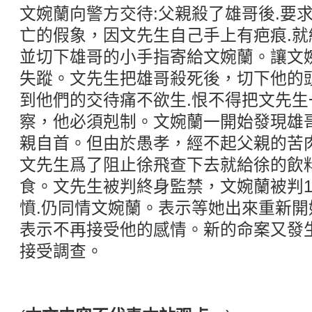
文婉蘭向警方交待:父親殺了雄哥後.要
亡的假象，因文先生自己手上有疤痕.
並切下雄哥的小手指寄給文婉蘭。讓文
失蹤。文先生把雄哥殺死後，切下他的
到他們的交待痛不欲生.恨不得把文先
察，他必須剋制。文婉蘭一開始發現雄
親自首。但由於愚孝，經不起父親的苦
文先生爲了阻止徐飛查下去就給徐的飲
食。文先生被判終身監禁，文婉蘭被判1
憤.仍同情文婉蘭。表示等她出來重新
表示不再接受他的感情。新的命案又發
接受調查。