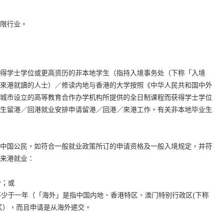
限行业。
得学士学位或更高资历的非本地学生（指持入境事务处（下称「入境
來港就讀的人士）／修读内地与香港的大学按照《中华人民共和国中外
城市设立的高等教育合作办学机构所提供的全日制课程而获得学士学位
生留港／回港就业安排申请留港／回港／來港工作。有关非本地毕业生
中国公民，如符合一般就业政策所订的申请资格及一般入境规定，并符
来港就业：
份；或
少于一年（「海外」是指中国内地、香港特区、澳门特别行政区(下称
区），而且申请是从海外递交。