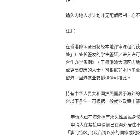
输入内地人才计划并无配额限制，亦不
注1：
在香港修读全日制经本地评审课程而获
处」）处长签发的学生签证／进入许可
合作办学条例》，于粤港澳大湾区内地
或更高资历的人士，可根据非本地毕业
留港／回港就业安排详情可按此。
持有中华人民共和国护照而居于海外的
合以下条件，可根据一般就业政策申请
申请人已在海外拥有永久性居民身
申请人在紧接申请前已在海外居住不
「澳门特区」)及台湾以外的国家或地