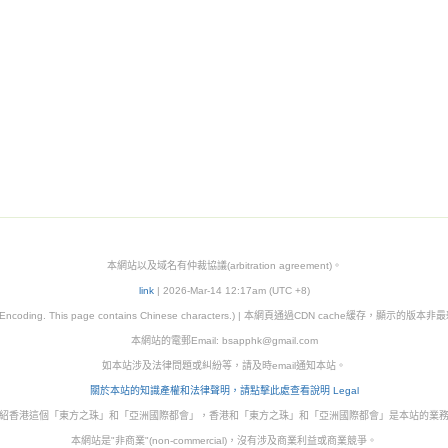
本網站以及域名有仲裁協議(arbitration agreement)。
link
| 2026-Mar-14 12:17am (UTC +8)
8 Encoding. This page contains Chinese characters.) | 本網頁通過CDN cache緩存，顯示的版
本網站的電郵Email:
bsapphk@gmail.com
如本站涉及法律問題或糾紛等，請及時email通知本站。
關於本站的知識產權和法律聲明，請點擊此處查看說明 Legal
紹香港這個「東方之珠」和「亞洲國際都會」，香港和「東方之珠」和「亞洲國際都會」是本站的業
本網站是"非商業"(non-commercial)，沒有涉及商業利益或商業競爭。