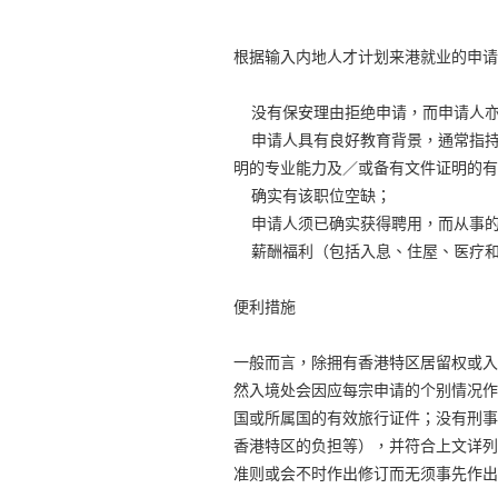
根据输入内地人才计划来港就业的申请
没有保安理由拒绝申请，而申请人亦
申请人具有良好教育背景，通常指持
明的专业能力及／或备有文件证明的有
确实有该职位空缺；
申请人须已确实获得聘用，而从事的
薪酬福利（包括入息、住屋、医疗和
便利措施
一般而言，除拥有香港特区居留权或入
然入境处会因应每宗申请的个别情况作
国或所属国的有效旅行证件；没有刑事
香港特区的负担等），并符合上文详列
准则或会不时作出修订而无须事先作出