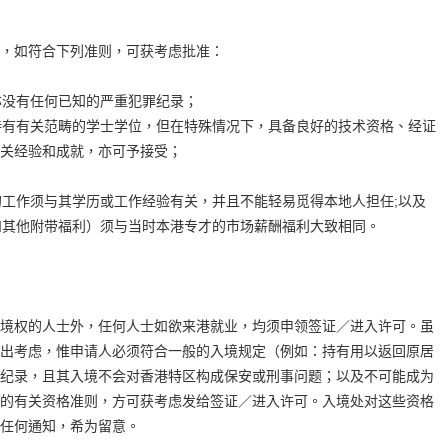
，如符合下列准则，可获考虑批准：
没有任何已知的严重犯罪纪录；
有有关范畴的学士学位，但在特殊情况下，具备良好的技术资格、经证
关经验和成就，亦可予接受；
工作须与其学历或工作经验有关，并且不能轻易觅得本地人担任;以及
其他附带福利）须与当时本港专才的市场薪酬福利大致相同。
境权的人士外，任何人士如欲来港就业，均须申领签证／进入许可。虽
出考虑，惟申请人必须符合一般的入境规定（例如：持有用以返回原居
纪录，且其入境不会对香港特区构成保安或刑事问题；以及不可能成为
的有关资格准则，方可获考虑发给签证／进入许可。入境处对这些资格
任何通知，希为留意。